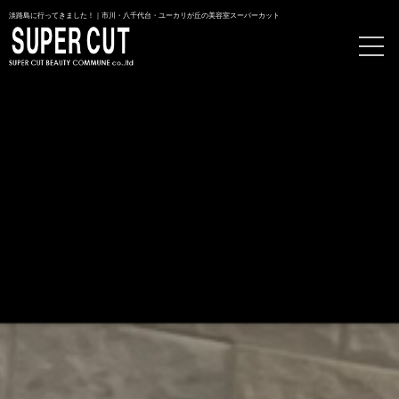
淡路島に行ってきました！｜市川・八千代台・ユーカリが丘の美容室スーパーカット