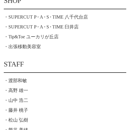
SHOP
SUPERCUT P
・
A
・
S
・
TIME 八千代台店
SUPERCUT P
・
A
・
S
・
TIME 臼井店
Tip&Toe ユーカリが丘店
出張移動美容室
STAFF
渡部和敏
高野 雄一
山中 浩二
藤井 桃子
松山 弘樹
熊谷 美緒