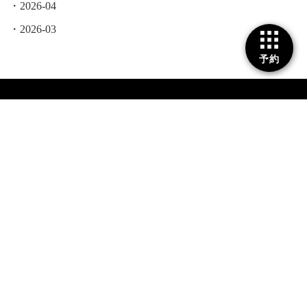
2026-04
2026-03
予約
TOP
会社情報
コンセプト
出張移動美容室
オリジナル商品
カット
カラー
パーマ
トリートメント
ヘッドスパ
ヘアエステ
着付け・セット・メイク
スタッフ
ヘアスタイル
お問い合わせ
ブログ