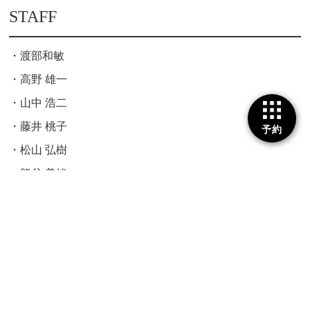
STAFF
渡部和敏
高野 雄一
山中 浩二
藤井 桃子
予約
松山 弘樹
熊谷 美緒
相良 知咲
佐藤 翔吾
鈴木 宏
武田 祝子
森 香菜子