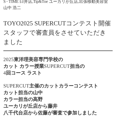
S
・
TIME 臼井店,Tip&Toe ユーカリが丘店,出張移動美容室
山中 浩二
TOYO2025 SUPERCUTコンテスト開催
スタッフで審査員をさせていただき
ました
2025
東洋理美容専門学校の
カット
カラー授業
SUPERCUT
担当の
4
回コース
ラスト
SUPERCUT
主催のカットカラーコンテスト
カット担当の山中
カラー担当の高野
ユーカリが丘店から藤井
八千代台店から佐藤が審査で参加しました