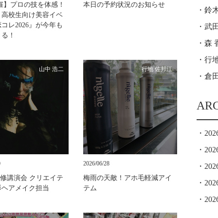
開催】プロの技を体感！
本日の予約状況のお知らせ
鈴木
、高校生向け美容イベ
コレ2026』が今年も
武田
くる！
森 
行地
山中 浩二
行地 佐邦江
倉田
AR
202
202
0
2026/06/28
202
研修講演会 クリエイテ
梅雨の天敵！アホ毛軽減アイ
202
影ヘアメイク担当
テム
202