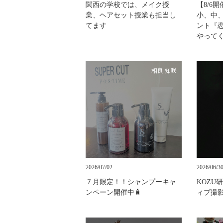
関西の学校では、メイク授
【8/6
業、ヘアセット授業も担当し
小、中
てます
ント『恋
やって
相良 知咲
2026/07/02
2026/06/3
７月限定！！シャンプーキャ
KOZU
ンペーン開催中🧴
ィブ撮