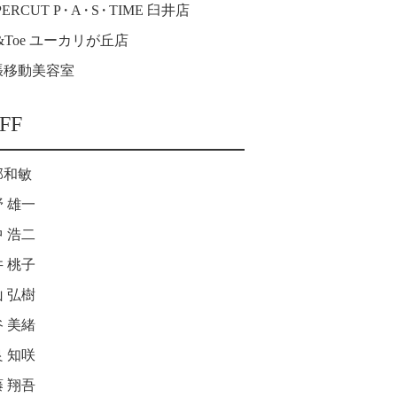
PERCUT P
・
A
・
S
・
TIME 臼井店
p&Toe ユーカリが丘店
張移動美容室
FF
部和敏
 雄一
 浩二
 桃子
 弘樹
 美緒
 知咲
 翔吾