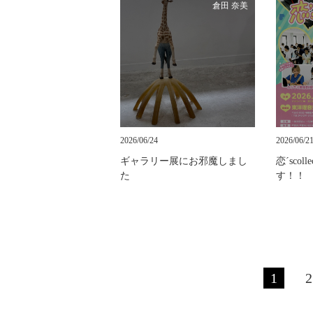
倉田 奈美
2026/06/24
2026/06/2
ギャラリー展にお邪魔しまし
恋´scol
た
す！！
1
2