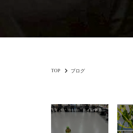
TOP
ブログ
山中 浩二