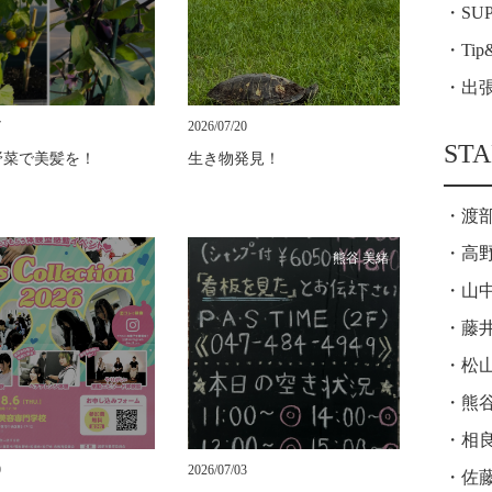
SU
Ti
出
7
2026/07/20
STA
野菜で美髪を！
生き物発見！
渡
高野
熊谷 美緒
山中
藤井
松山
熊谷
相良
9
2026/07/03
佐藤