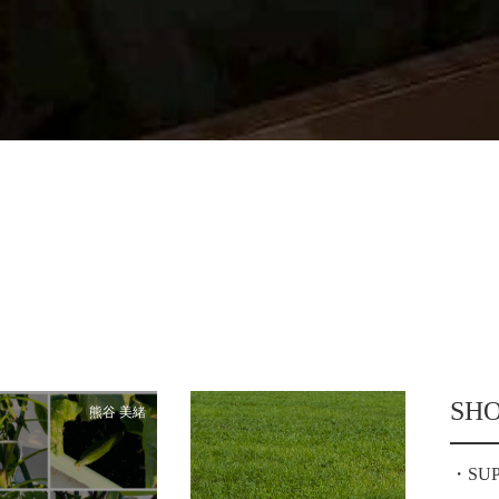
SH
熊谷 美緒
SU