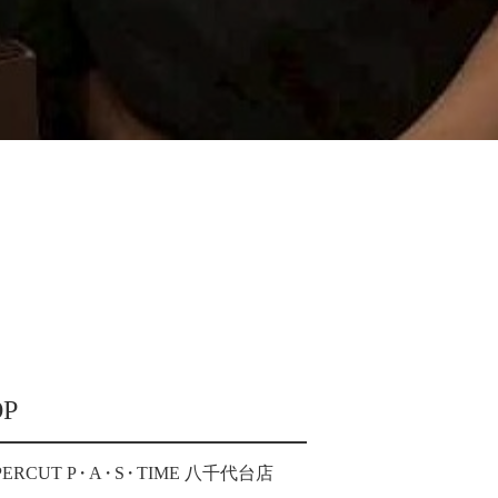
OP
PERCUT P
・
A
・
S
・
TIME 八千代台店