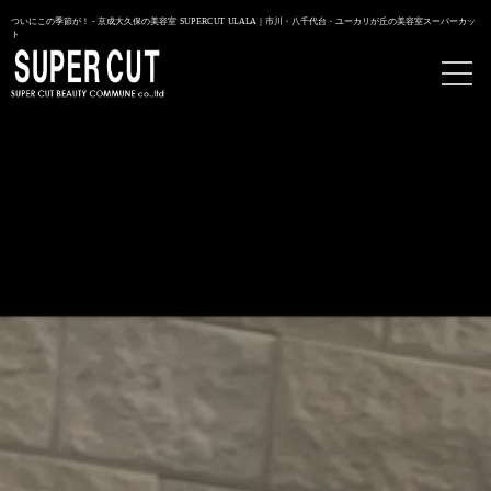
ついにこの季節が！ - 京成大久保の美容室 SUPERCUT ULALA｜市川・八千代台・ユーカリが丘の美容室スーパーカッ
ト