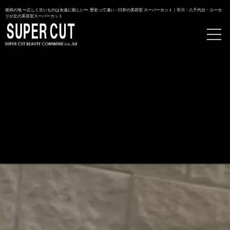
発祥の地 〜正しく古いものは永遠に新しい〜 歴史って凄い - 臼井の美容室 スーパーカット｜市川・八千代台・ユーカ
リが丘の美容室スーパーカット