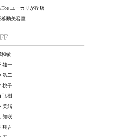
p&Toe ユーカリが丘店
張移動美容室
FF
部和敏
 雄一
 浩二
 桃子
 弘樹
 美緒
 知咲
 翔吾