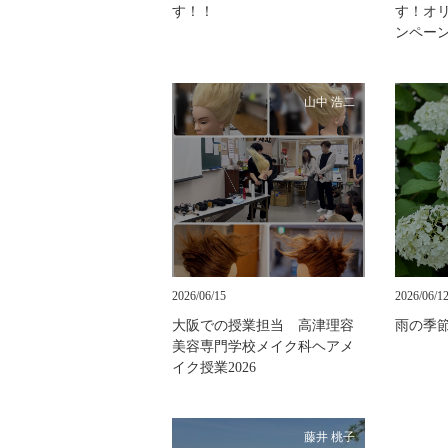
す！！
す！オ
ンペー
山中 浩二
2026/06/15
2026/06/1
大阪での授業担当 高津理容
雨の季
美容専門学校メイク科ヘアメ
イク授業2026
藤井 桃子