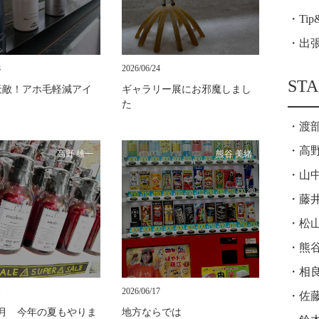
Ti
出
8
2026/06/24
STA
天敵！アホ毛軽減アイ
ギャラリー展にお邪魔しまし
た
渡
高野
高野 雄一
熊谷 美緒
山中
藤井
松山
熊谷
相良
1
2026/06/17
佐藤
年7月 今年の夏もやりま
地方ならでは