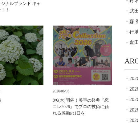
鈴木
リジナルブランド キャ
ン！！
武田
森 
行地
倉田
AR
202
202
2
2026/06/05
202
節
8/6(木)開催！美容の祭典『恋
コレ2026』でプロの技術に触
202
れる感動の1日を
202