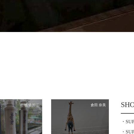
SH
行地 佐邦江
倉田 奈美
SU
SU