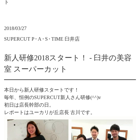
ト
2018/03/27
SUPERCUT P
・
A
・
S
・
TIME 臼井店
新人研修2018スタート！ - 臼井の美容
室 スーパーカット
本日から新人研修スタートです！
毎年、恒例のSUPERCUT新人さん研修(^^)v
初日は店長幹部の日。
レポートはユーカリが丘店長 古川です。