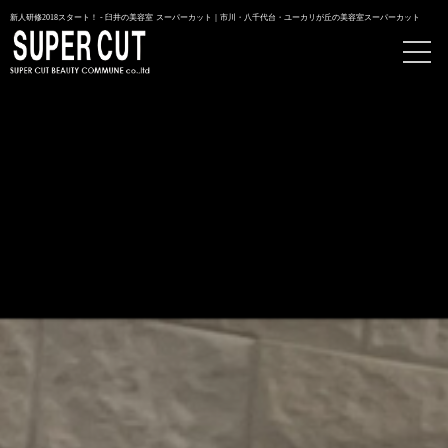
新人研修2018スタート！ - 臼井の美容室 スーパーカット｜市川・八千代台・ユーカリが丘の美容室スーパーカット