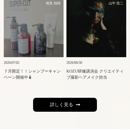
相良 知咲
山中 浩二
2026/07/02
2026/06/30
７月限定！！シャンプーキャン
KOZU研修講演会 クリエイティ
ペーン開催中🧴
ブ撮影ヘアメイク担当
詳しく見る