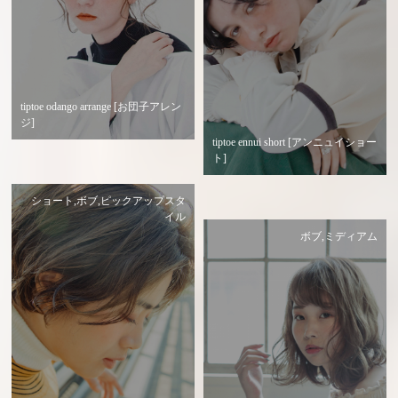
tiptoe odango arrange [お団子アレン
ジ]
tiptoe ennui short [アンニュイショー
ト]
ショート,ボブ,ピックアップスタ
イル
ボブ,ミディアム