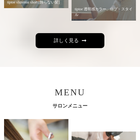
tiptoe shizentai short [飾らない髪]
tiptoe 透明感カラー、ロブ・スタイ
ル
詳しく見る
MENU
サロンメニュー